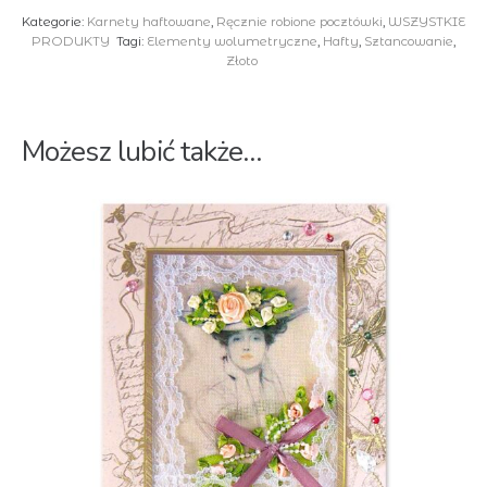
Kategorie:
Karnety haftowane
,
Ręcznie robione pocztówki
,
WSZYSTKIE
39
PRODUKTY
Tagi:
Elementy wolumetryczne
,
Hafty
,
Sztancowanie
,
Złoto
Możesz lubić także…