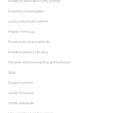
Kolekcja autorska Fluffy Stories
Koperty na pieniądze
Lwów na pocztówkach
Papier firmowy
Pocztówki na pocztówki
Pozdrowienia z Ukrainy
Ręcznie robione koperty gotówkowe
Ślub
Święta wiosna
Ulotki firmowe
Ulotki-zabawki