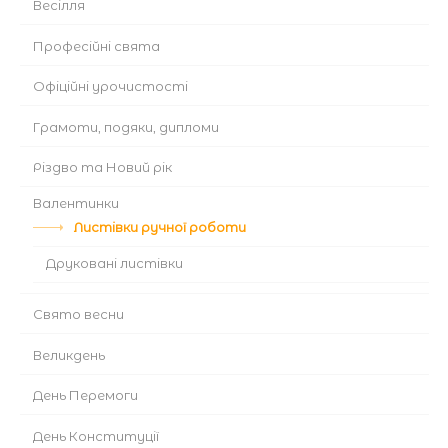
Весілля
Професійні свята
Офіційні урочистості
Грамоти, подяки, дипломи
Різдво та Новий рік
Валентинки
Листівки ручної роботи
Друковані листівки
Cвято весни
Великдень
День Перемоги
День Конституції