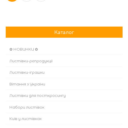
записів
Каталог
✿ НОВИНКИ ✿
Листівки-репродукції
Листівки-іграшки
Вітання з України
Листівки для посткросингу
Набори листівок
Київ у листівках