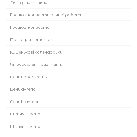
Львів у листівках
Грошові конверти ручної роботи
Грошові конверти
Папір для нотаток
Кишенькові календарики
Універсальні привітання
День народження
День ангела
День Матері
Дитячі свята
Шкільні свята