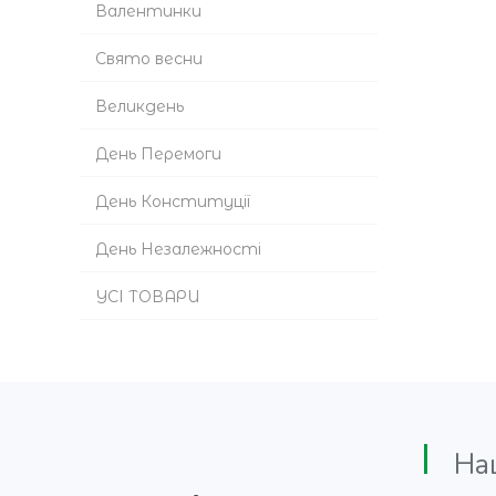
Валентинки
Cвято весни
Великдень
День Перемоги
День Конституції
День Незалежності
УСІ ТОВАРИ
Наши