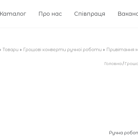
Каталог
Про нас
Співпраця
Ваканс
»
Товари
»
Грошові конверти ручної роботи
»
Привітання 
Головна
/
Грошо
Ручна робот