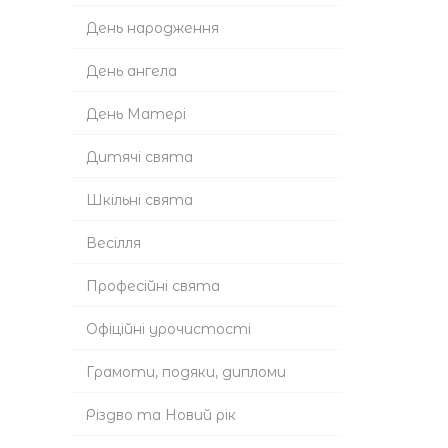
День народження
День ангела
День Матері
Дитячі свята
Шкільні свята
Весілля
Професійні свята
Офіційні урочистості
Грамоти, подяки, дипломи
Різдво та Новий рік