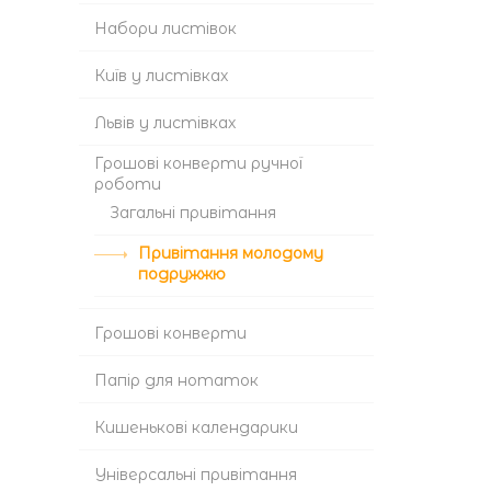
Набори листівок
Київ у листівках
Львів у листівках
Грошові конверти ручної
роботи
Загальні привітання
Привітання молодому
подружжю
Грошові конверти
Папір для нотаток
Кишенькові календарики
Універсальні привітання