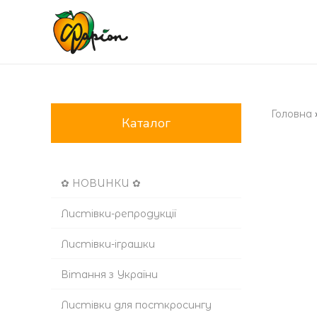
Головна
Каталог
✿ НОВИНКИ ✿
Листівки-репродукції
Листівки-іграшки
Вітання з України
Листівки для посткросингу