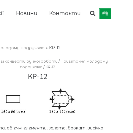
ії
Новини
Контакти
молодому подружжю
»
КР-12
ві конверти ручної роботи
/
Привітання молодому
подружжю
/ КР-12
КР-12
а, об’ємні елементи, золото, брокат, висічка