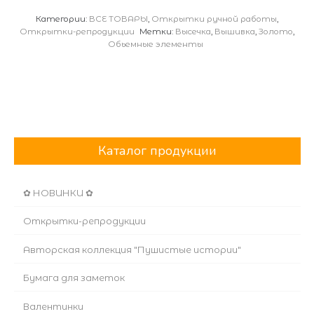
Категории:
ВСЕ ТОВАРЫ
,
Открытки ручной работы
,
Открытки-репродукции
Метки:
Высечка
,
Вышивка
,
Золото
,
Обьемные элементы
Каталог продукции
✿ НОВИНКИ ✿
Открытки-репродукции
Авторская коллекция "Пушистые истории"
Бумага для заметок
Валентинки