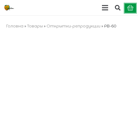
Головна
»
Товары
»
Открытки-репродукции
»
РВ-60