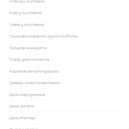
Набори листівок
Київ у листівках
Львів у листівках
Грошові конверти ручної роботи
Грошові конверти
Папір для нотаток
Кишенькові календарики
Універсальні привітання
День народження
День ангела
День Матері