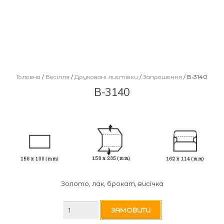
Головна
/
Весілля
/
Друковані листівки
/
Запрошення
/ В-3140
В-3140
Золото, лак, брокат, висічка
В-3140
ЗАМОВИТИ
кількість