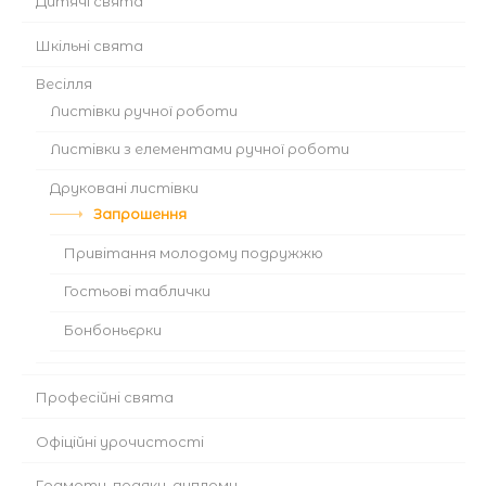
Дитячі свята
Шкільні свята
Весілля
Листівки ручної роботи
Листівки з елементами ручної роботи
Друковані листівки
Запрошення
Привітання молодому подружжю
Гостьові таблички
Бонбоньєрки
Професійні свята
Офіційні урочистості
Грамоти, подяки, дипломи