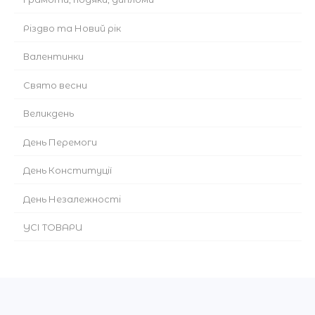
Різдво та Новий рік
Валентинки
Cвято весни
Великдень
День Перемоги
День Конституції
День Незалежності
УСІ ТОВАРИ