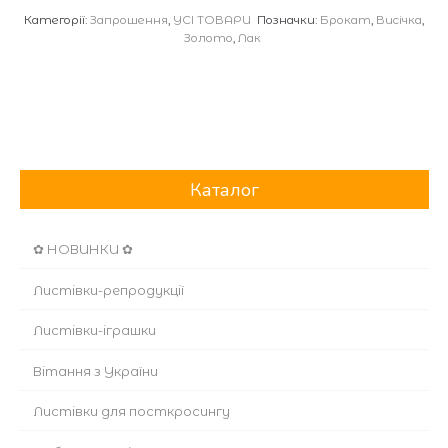
Категорії:
Запрошення
,
УСІ ТОВАРИ
Позначки:
Брокат
,
Висічка
,
Золото
,
Лак
Каталог
✿ НОВИНКИ ✿
Листівки-репродукції
Листівки-іграшки
Вітання з України
Листівки для посткросингу