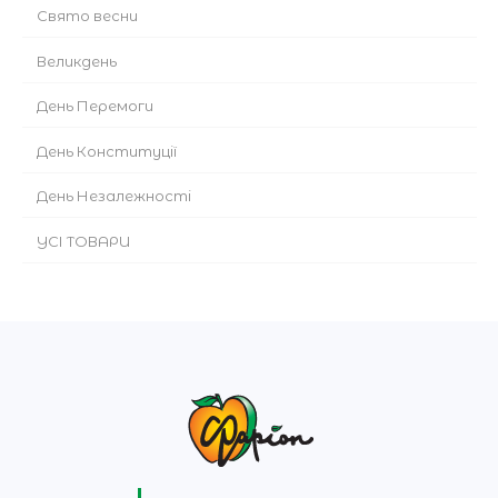
Cвято весни
Великдень
День Перемоги
День Конституції
День Незалежності
УСІ ТОВАРИ