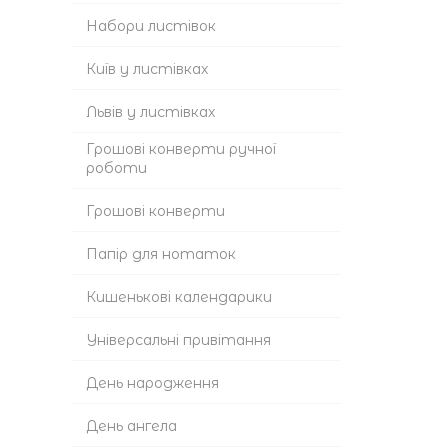
Набори листівок
Київ у листівках
Львів у листівках
Грошові конверти ручної
роботи
Грошові конверти
Папір для нотаток
Кишенькові календарики
Універсальні привітання
День народження
День ангела