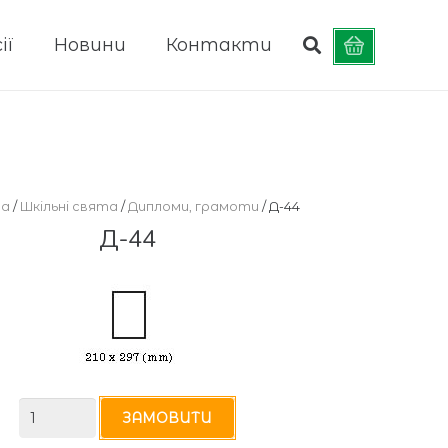
ії
Новини
Контакти
на
/
Шкільні свята
/
Дипломи, грамоти
/ Д-44
Д-44
Д-44
ЗАМОВИТИ
кількість