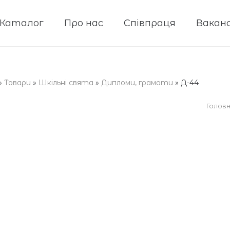
Каталог
Про нас
Співпраця
Ваканс
»
Товари
»
Шкільні свята
»
Дипломи, грамоти
»
Д-44
Голов