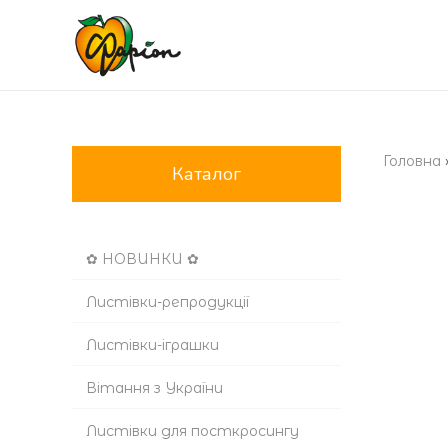
Головна
Каталог
✿ НОВИНКИ ✿
Листівки-репродукції
Листівки-іграшки
Вітання з України
Листівки для посткросингу