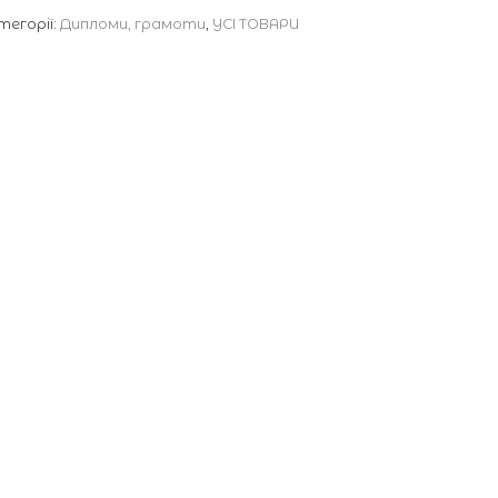
тегорії:
Дипломи, грамоти
,
УСІ ТОВАРИ