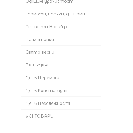
Офіційні урочистості
Грамоти, подяки, дипломи
Різдво та Новий рік
Валентинки
Cвято весни
Великдень
День Перемоги
День Конституції
День Незалежності
УСІ ТОВАРИ