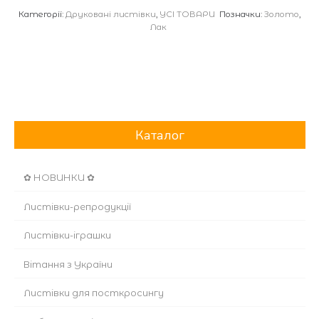
Категорії:
Друковані листівки
,
УСІ ТОВАРИ
Позначки:
Золото
,
кількість
Лак
Каталог
✿ НОВИНКИ ✿
Листівки-репродукції
Листівки-іграшки
Вітання з України
Листівки для посткросингу