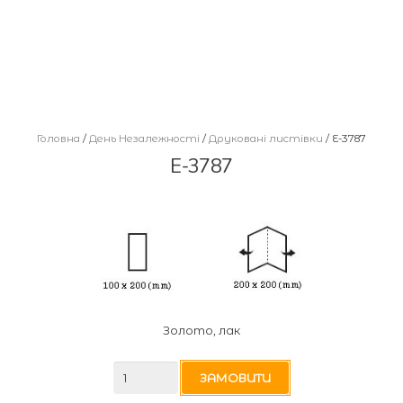
Головна
/
День Незалежності
/
Друковані листівки
/ E-3787
E-3787
Золото, лак
E-
ЗАМОВИТИ
3787