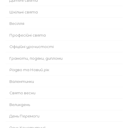
Дитячі свята
Шкільні свята
Весілля
Професійні свята
Офіційні урочистості
Грамоти, подяки, дипломи
Різдво та Новий рік
Валентинки
Cвято весни
Великдень
День Перемоги
День Конституції