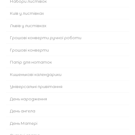
Набори листівок
Київ у листівках
Львів у листівках
Грошові конверти ручної роботи
Грошові конверти
Папір для нотаток
Кишенькові календарики
Універсальні привітання
День народження
День ангела
День Матері