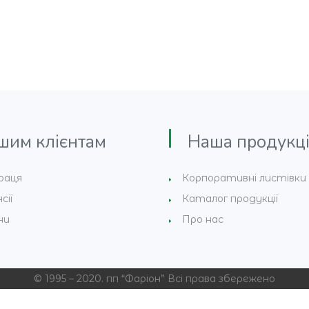
м клієнтам
Наша продукці
раця
Корпоративні листівки
сії
Каталог продукції
ни
Про нас
© 1995 – 2020. пп “Фаріон” Всі права збережено