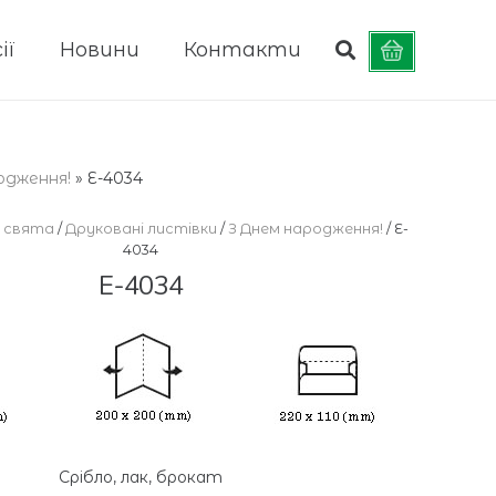
ії
Новини
Контакти
одження!
»
E-4034
 свята
/
Друковані листівки
/
З Днем народження!
/ E-
4034
E-4034
Срібло, лак, брокат