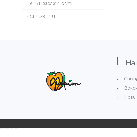
День Незалежності
УСІ ТОВАРИ
Наши
Співп
Вакан
Нови