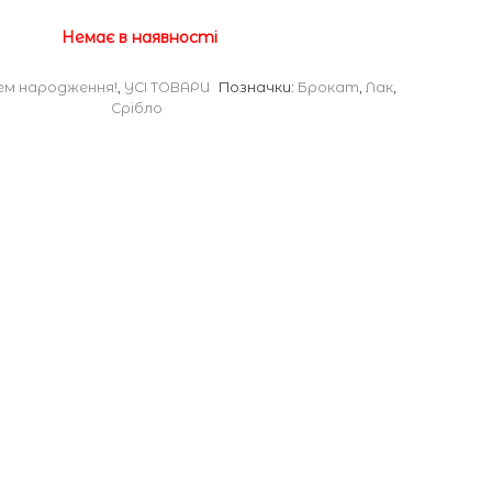
Немає в наявності
ем народження!
,
УСІ ТОВАРИ
Позначки:
Брокат
,
Лак
,
Срібло