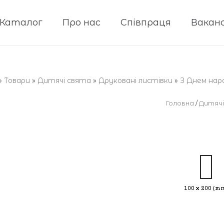
Каталог
Про нас
Співпраця
Ваканс
»
Товари
»
Дитячі свята
»
Друковані листівки
»
З Днем нар
Головна
/
Дитячі