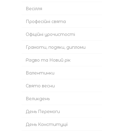
Весілля
Професійні свята
Офіційні урочистості
Грамоти, подяки, дипломи
Різдво та Новий рік
Валентинки
Cвято весни
Великдень
День Перемоги
День Конституції