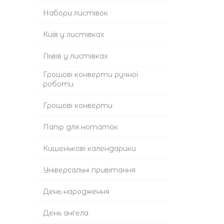
Набори листівок
Київ у листівках
Львів у листівках
Грошові конверти ручної
роботи
Грошові конверти
Папір для нотаток
Кишенькові календарики
Універсальні привітання
День народження
День ангела