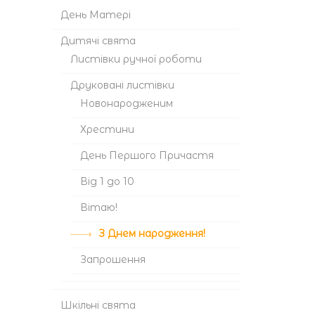
День Матері
Дитячі свята
Листівки ручної роботи
Друковані листівки
Новонародженим
Хрестини
День Першого Причастя
Від 1 до 10
Вітаю!
З Днем народження!
Запрошення
Шкільні свята