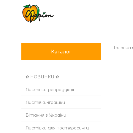
Головна
Каталог
✿ НОВИНКИ ✿
Листівки-репродукції
Листівки-іграшки
Вітання з України
Листівки для посткросингу