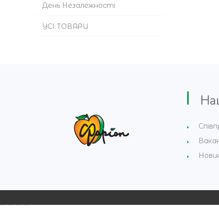
День Незалежності
УСІ ТОВАРИ
Наши
Співп
Вакан
Нови