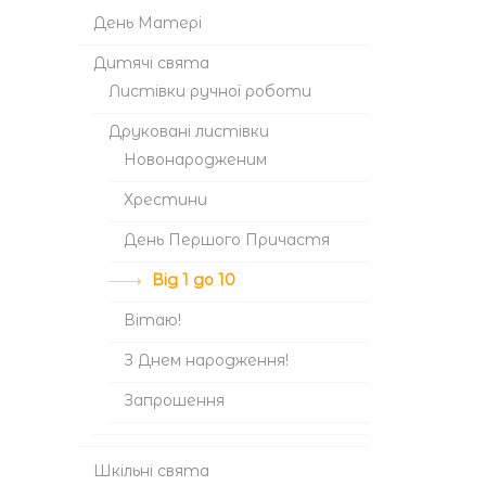
День Матері
Дитячі свята
Листівки ручної роботи
Друковані листівки
Новонародженим
Хрестини
День Першого Причастя
Від 1 до 10
Вітаю!
З Днем народження!
Запрошення
Шкільні свята