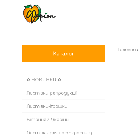
Головна
Каталог
✿ НОВИНКИ ✿
Листівки-репродукції
Листівки-іграшки
Вітання з України
Листівки для посткросингу