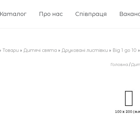
Каталог
Про нас
Співпраця
Ваканс
»
Товари
»
Дитячі свята
»
Друковані листівки
»
Від 1 до 10
Головна
/
Дит