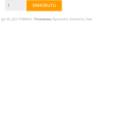
E-
ЗАМОВИТИ
4067
1 до 10
,
УСІ ТОВАРИ
Позначки:
Брокат
,
Золото
,
Лак
кількість