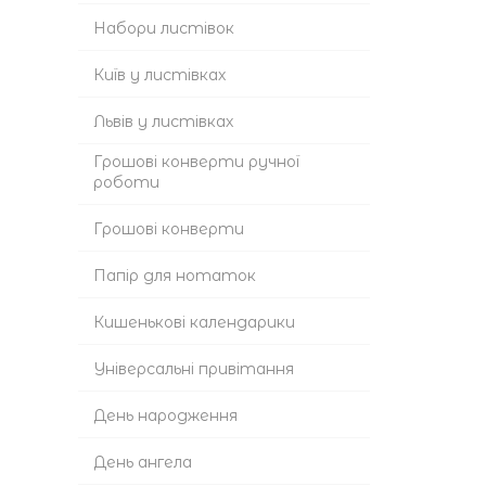
Набори листівок
Київ у листівках
Львів у листівках
Грошові конверти ручної
роботи
Грошові конверти
Папір для нотаток
Кишенькові календарики
Універсальні привітання
День народження
День ангела