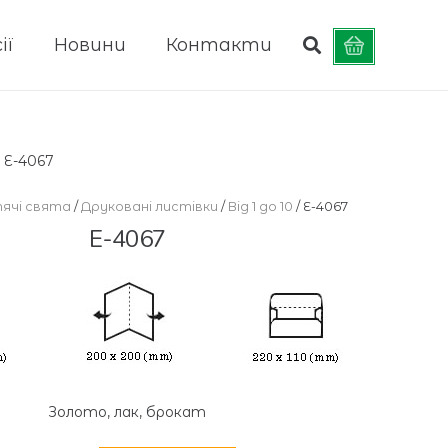
ії
Новини
Контакти
»
E-4067
ячі свята
/
Друковані листівки
/
Від 1 до 10
/ E-4067
E-4067
Золото, лак, брокат