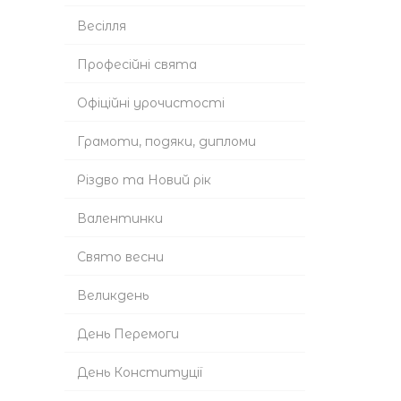
Весілля
Професійні свята
Офіційні урочистості
Грамоти, подяки, дипломи
Різдво та Новий рік
Валентинки
Cвято весни
Великдень
День Перемоги
День Конституції