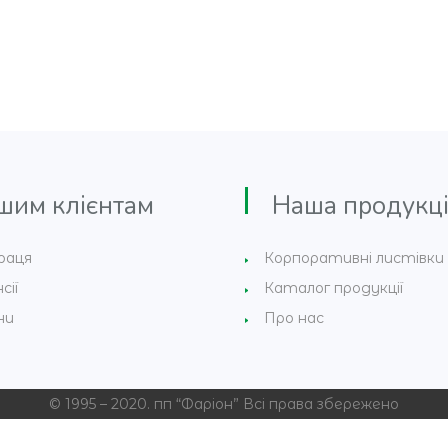
м клієнтам
Наша продукці
раця
Корпоративні листівки
сії
Каталог продукції
ни
Про нас
© 1995 – 2020. пп “Фаріон” Всі права збережено