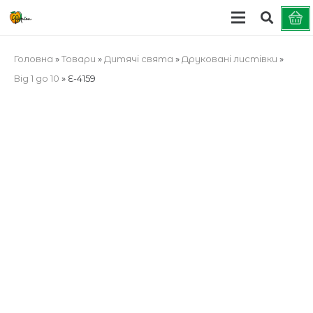
Головна
»
Товари
»
Дитячі свята
»
Друковані листівки
»
Від 1 до 10
»
E-4159