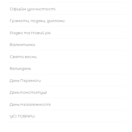
Офіційні урочистості
Грамоти, подяки, дипломи
Різдво та Новий рік
Валентинки
Cвято весни
Великдень
День Перемоги
День Конституції
День Незалежності
УСІ ТОВАРИ