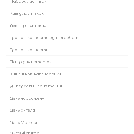
Набори листівок
Київ у листівках
Львів у листівках
Грошові конверти ручної роботи
Грошові конверти
Папір для нотаток
Кишенькові календарики
Універсальні привітання
День народження
День ангела
День Матері
Дитячі свята