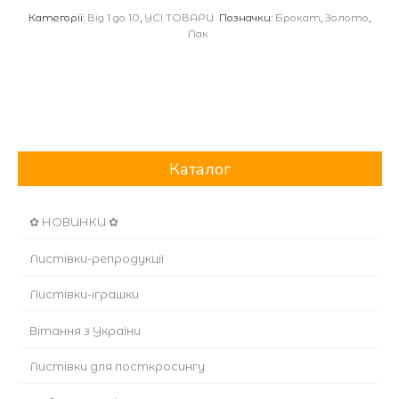
Категорії:
Від 1 до 10
,
УСІ ТОВАРИ
Позначки:
Брокат
,
Золото
,
кількість
Лак
Каталог
✿ НОВИНКИ ✿
Листівки-репродукції
Листівки-іграшки
Вітання з України
Листівки для посткросингу