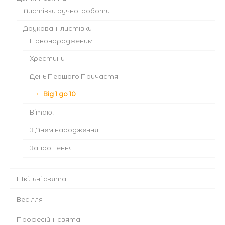
Листівки ручної роботи
Друковані листівки
Новонародженим
Хрестини
День Першого Причастя
Від 1 до 10
Вітаю!
З Днем народження!
Запрошення
Шкільні свята
Весілля
Професійні свята