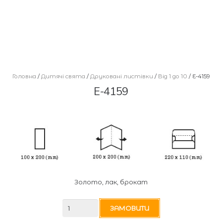
Головна
/
Дитячі свята
/
Друковані листівки
/
Від 1 до 10
/ E-4159
E-4159
Золото, лак, брокат
E-
ЗАМОВИТИ
4159