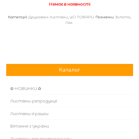
Немає в наявності
Категорії:
Друковані листівки
,
УСІ ТОВАРИ
Позначки:
Золото
,
Лак
Каталог
✿ НОВИНКИ ✿
Листівки-репродукції
Листівки-іграшки
Вітання з України
Листівки для посткросингу