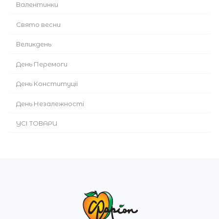
Валентинки
Cвято весни
Великдень
День Перемоги
День Конституції
День Незалежності
УСІ ТОВАРИ