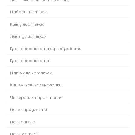
Набори листівок
Київ у листівках
Львів у листівках
Грошові конверти ручної роботи
Грошові конверти
Папір для нотаток
Кишенькові календарики
Універсальні привітання
День народження
День ангела
День Матері