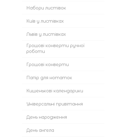
Набори листівок
Київ у листівках
Львів у листівках
Грошові конверти ручної
роботи
Грошові конверти
Папір для нотаток
Кишенькові календарики
Універсальні привітання
День народження
День ангела