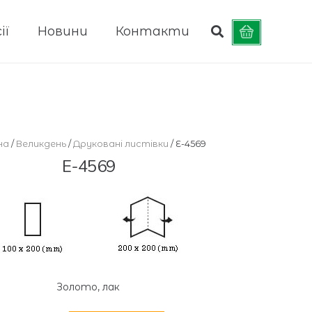
ії
Новини
Контакти
на
/
Великдень
/
Друковані листівки
/ E-4569
E-4569
Золото, лак