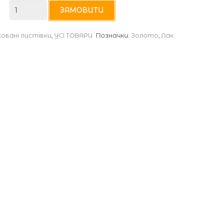
E-
ЗАМОВИТИ
4569
овані листівки
,
УСІ ТОВАРИ
Позначки:
Золото
,
Лак
кількість