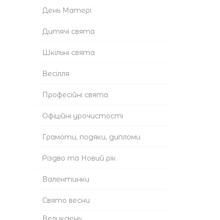
День Матері
Дитячі свята
Шкільні свята
Весілля
Професійні свята
Офіційні урочистості
Грамоти, подяки, дипломи
Різдво та Новий рік
Валентинки
Cвято весни
Великдень