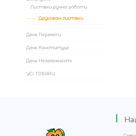
Листівки ручної роботи
Друковані листівки
День Перемоги
День Конституції
День Незалежності
УСІ ТОВАРИ
Наши
Співп