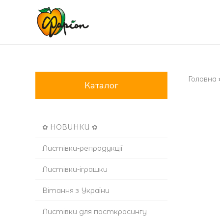
Головна
Каталог
✿ НОВИНКИ ✿
Листівки-репродукції
Листівки-іграшки
Вітання з України
Листівки для посткросингу