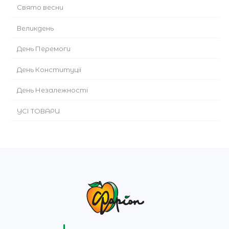
Cвято весни
Великдень
День Перемоги
День Конституції
День Незалежності
УСІ ТОВАРИ