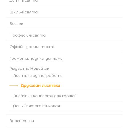
Дитячі свята
Шкільні свята
Весілля
Професійні свята
Офіційні урочистості
Грамоти, подяки, дипломи
Різдво та Новий рік
Листівки ручної роботи
Друковані листівки
Листівки-конверти для грошей
День Святого Миколая
Валентинки