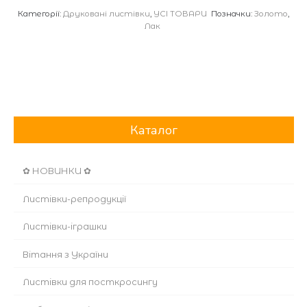
Категорії:
Друковані листівки
,
УСІ ТОВАРИ
Позначки:
Золото
,
кількість
Лак
Каталог
✿ НОВИНКИ ✿
Листівки-репродукції
Листівки-іграшки
Вітання з України
Листівки для посткросингу