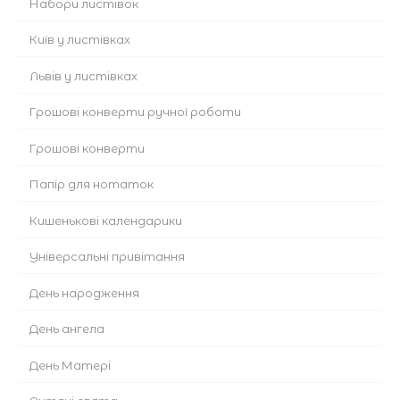
Набори листівок
Київ у листівках
Львів у листівках
Грошові конверти ручної роботи
Грошові конверти
Папір для нотаток
Кишенькові календарики
Універсальні привітання
День народження
День ангела
День Матері