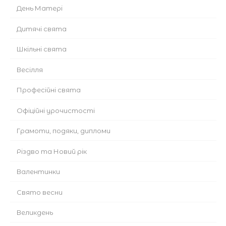
День Матері
Дитячі свята
Шкільні свята
Весілля
Професійні свята
Офіційні урочистості
Грамоти, подяки, дипломи
Різдво та Новий рік
Валентинки
Cвято весни
Великдень