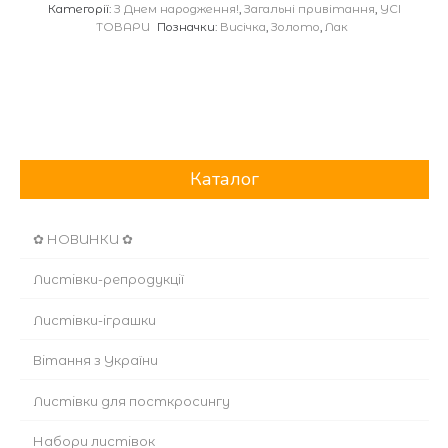
Категорії:
З Днем народження!
,
Загальні привітання
,
УСІ
ТОВАРИ
Позначки:
Висічка
,
Золото
,
Лак
Каталог
✿ НОВИНКИ ✿
Листівки-репродукції
Листівки-іграшки
Вітання з України
Листівки для посткросингу
Набори листівок