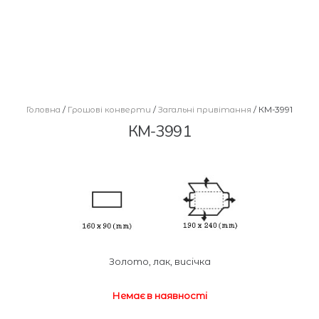
Головна
/
Грошові конверти
/
Загальні привітання
/ КМ-3991
КМ-3991
Золото, лак, висічка
Немає в наявності