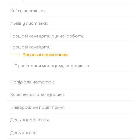
Київ у листівках
Львів у листівках
Грошові конверти ручної роботи
Грошові конверти
Загальні привітання
Привітання молодому подружжю
Папір для нотаток
Кишенькові календарики
Універсальні привітання
День народження
День ангела