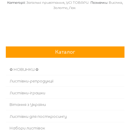
Категорії:
Загальні привітання
,
УСІ ТОВАРИ
Позначки:
Висічка
,
Золото
,
Лак
Каталог
✿ НОВИНКИ ✿
Листівки-репродукції
Листівки-іграшки
Вітання з України
Листівки для посткросингу
Набори листівок