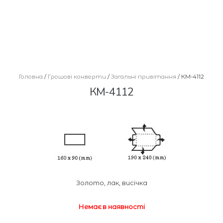
Головна
/
Грошові конверти
/
Загальні привітання
/ КМ-4112
КМ-4112
Золото, лак, висічка
Немає в наявності