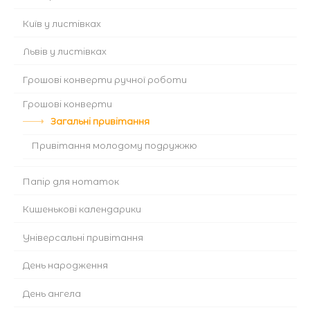
Київ у листівках
Львів у листівках
Грошові конверти ручної роботи
Грошові конверти
Загальні привітання
Привітання молодому подружжю
Папір для нотаток
Кишенькові календарики
Універсальні привітання
День народження
День ангела