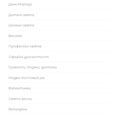
День Матері
Дитячі свята
Шкільні свята
Весілля
Професійні свята
Офіційні урочистості
Грамоти, подяки, дипломи
Різдво та Новий рік
Валентинки
Cвято весни
Великдень