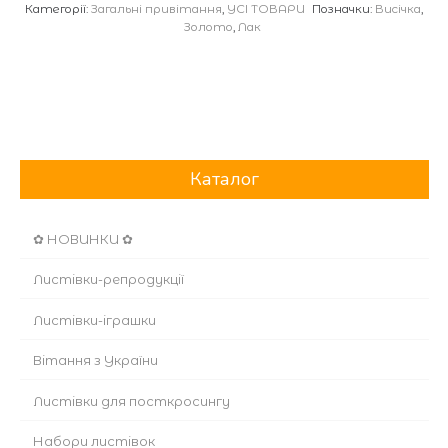
Категорії:
Загальні привітання
,
УСІ ТОВАРИ
Позначки:
Висічка
,
Золото
,
Лак
Каталог
✿ НОВИНКИ ✿
Листівки-репродукції
Листівки-іграшки
Вітання з України
Листівки для посткросингу
Набори листівок