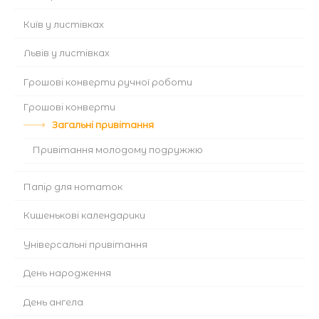
Київ у листівках
Львів у листівках
Грошові конверти ручної роботи
Грошові конверти
Загальні привітання
Привітання молодому подружжю
Папір для нотаток
Кишенькові календарики
Універсальні привітання
День народження
День ангела