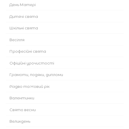
День Матері
Дитячі свята
Шкільні свята
Весілля
Професійні свята
Офіційні урочистості
Грамоти, подяки, дипломи
Різдво та Новий рік
Валентинки
Cвято весни
Великдень