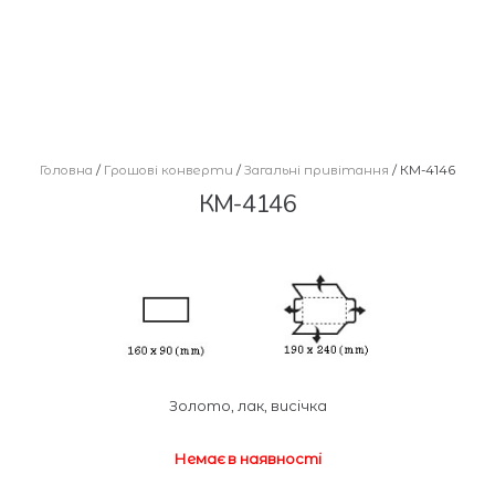
Головна
/
Грошові конверти
/
Загальні привітання
/ КМ-4146
КМ-4146
Золото, лак, висічка
Немає в наявності