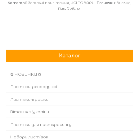
Категорії:
Загальні привітання
,
УСІ ТОВАРИ
Позначки:
Висічка
,
Лак
,
Срібло
Каталог
✿ НОВИНКИ ✿
Листівки-репродукції
Листівки-іграшки
Вітання з України
Листівки для посткросингу
Набори листівок