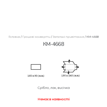
Головна
/
Грошові конверти
/
Загальні привітання
/ КМ-4668
КМ-4668
Срібло, лак, висічка
Немає в наявності