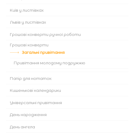
Київ у листівках
Львів у листівках
Грошові конверти ручної роботи
Грошові конверти
Загальні привітання
Привітання молодому подружжю
Папір для нотаток
Кишенькові календарики
Універсальні привітання
День народження
День ангела