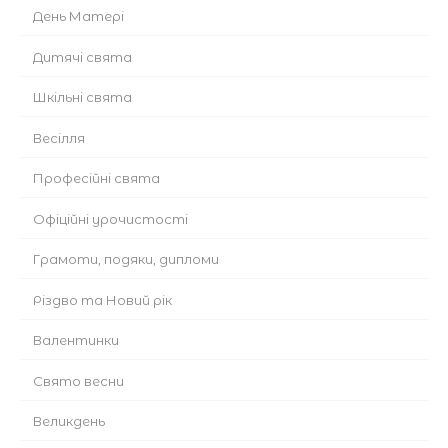
День Матері
Дитячі свята
Шкільні свята
Весілля
Професійні свята
Офіційні урочистості
Грамоти, подяки, дипломи
Різдво та Новий рік
Валентинки
Cвято весни
Великдень