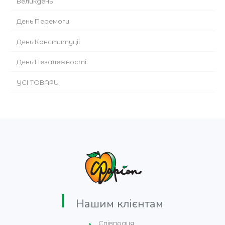
Великдень
День Перемоги
День Конституції
День Незалежності
УСІ ТОВАРИ
Нашим клієнтам
Співпраця