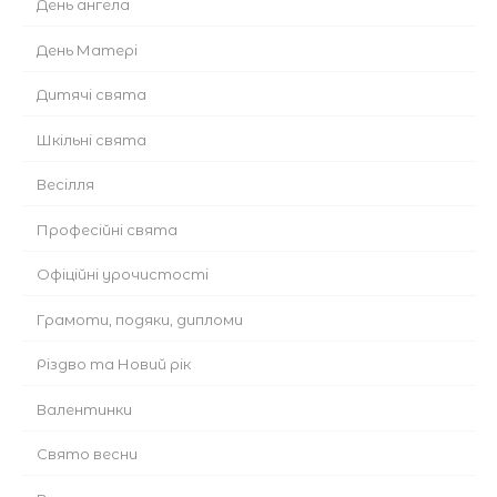
День ангела
День Матері
Дитячі свята
Шкільні свята
Весілля
Професійні свята
Офіційні урочистості
Грамоти, подяки, дипломи
Різдво та Новий рік
Валентинки
Cвято весни