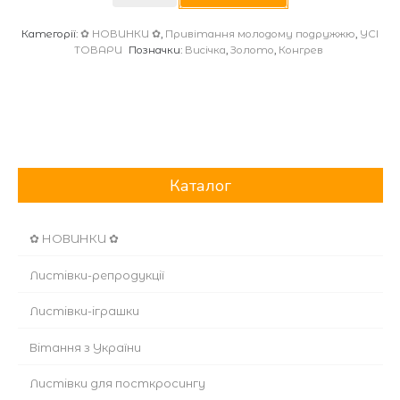
кількість
Категорії:
✿ НОВИНКИ ✿
,
Привітання молодому подружжю
,
УСІ
ТОВАРИ
Позначки:
Висічка
,
Золото
,
Конгрев
Каталог
✿ НОВИНКИ ✿
Листівки-репродукції
Листівки-іграшки
Вітання з України
Листівки для посткросингу