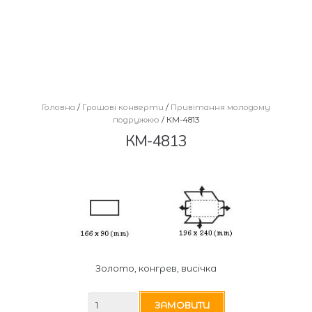
Головна
/
Грошові конверти
/
Привітання молодому
подружжю
/ КМ-4813
КМ-4813
Золото, конгрев, висічка
КМ-4813
ЗАМОВИТИ