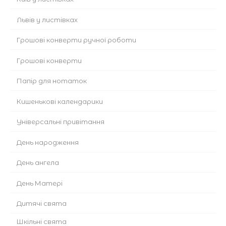
Львів у листівках
Грошові конверти ручної роботи
Грошові конверти
Папір для нотаток
Кишенькові календарики
Універсальні привітання
День народження
День ангела
День Матері
Дитячі свята
Шкільні свята