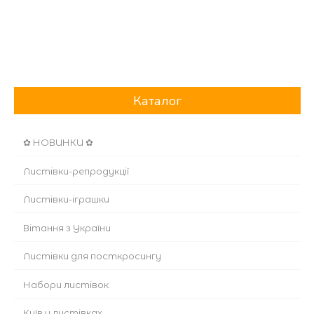
Каталог
✿ НОВИНКИ ✿
Листівки-репродукції
Листівки-іграшки
Вітання з України
Листівки для посткросингу
Набори листівок
Київ у листівках