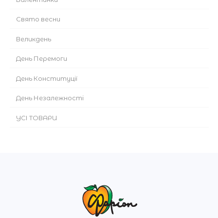
Cвято весни
Великдень
День Перемоги
День Конституції
День Незалежності
УСІ ТОВАРИ