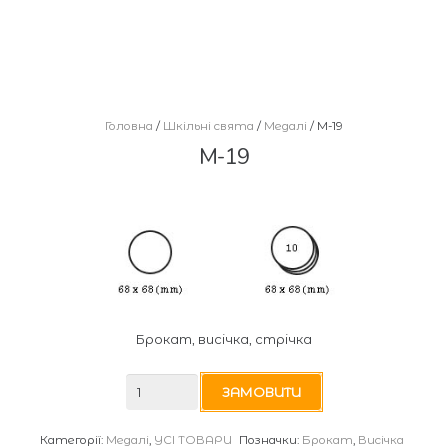
Головна
/
Шкільні свята
/
Медалі
/ М-19
М-19
Брокат, висічка, стрічка
М-19
ЗАМОВИТИ
кількість
Категорії:
Медалі
,
УСІ ТОВАРИ
Позначки:
Брокат
,
Висічка