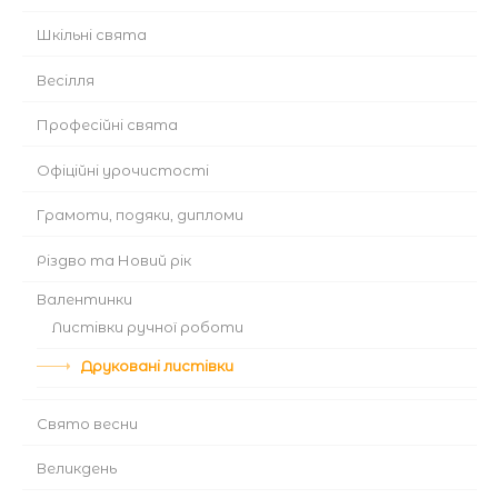
Шкільні свята
Весілля
Професійні свята
Офіційні урочистості
Грамоти, подяки, дипломи
Різдво та Новий рік
Валентинки
Листівки ручної роботи
Друковані листівки
Cвято весни
Великдень