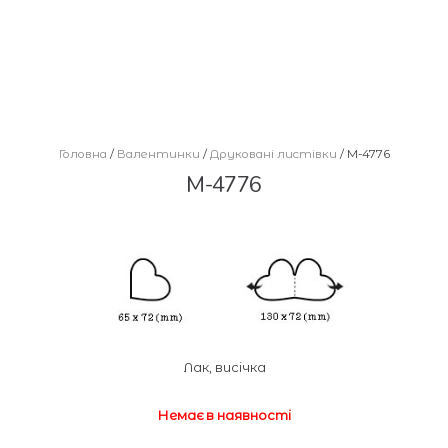
Головна
/
Валентинки
/
Друковані листівки
/ М-4776
М-4776
Лак, висічка
Немає в наявності