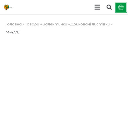
Головна
»
Товари
»
Валентинки
»
Друковані листівки
»
М-4776