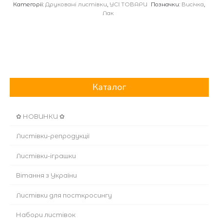
Категорії:
Друковані листівки
,
УСІ ТОВАРИ
Позначки:
Висічка
,
Лак
Каталог
✿ НОВИНКИ ✿
Листівки-репродукції
Листівки-іграшки
Вітання з України
Листівки для посткросингу
Набори листівок