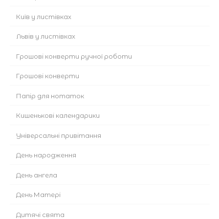
Київ у листівках
Львів у листівках
Грошові конверти ручної роботи
Грошові конверти
Папір для нотаток
Кишенькові календарики
Універсальні привітання
День народження
День ангела
День Матері
Дитячі свята