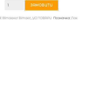
М-4820
ЗАМОВИТИ
кількість
ї:
Вітаємо! Вітаю!
,
УСІ ТОВАРИ
Позначка:
Лак