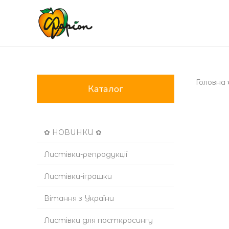
Головна
Каталог
✿ НОВИНКИ ✿
Листівки-репродукції
Листівки-іграшки
Вітання з України
Листівки для посткросингу