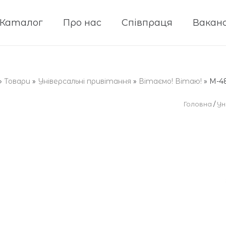
Каталог
Про нас
Співпраця
Ваканс
»
Товари
»
Універсальні привітання
»
Вітаємо! Вітаю!
»
М-4
Головна
/
Ун