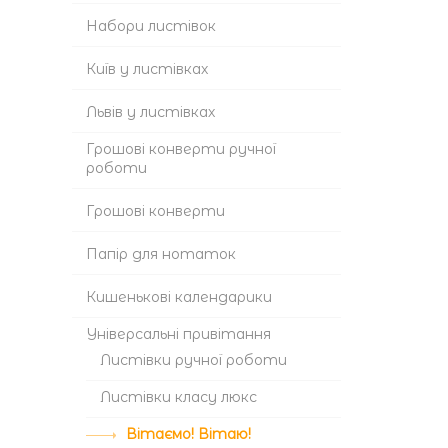
Набори листівок
Київ у листівках
Львів у листівках
Грошові конверти ручної
роботи
Грошові конверти
Папір для нотаток
Кишенькові календарики
Універсальні привітання
Листівки ручної роботи
Листівки класу люкс
Вітаємо! Вітаю!