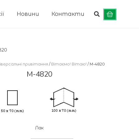
ії
Новини
Контакти
820
іверсальні привітання
/
Вітаємо! Вітаю!
/ М-4820
М-4820
Лак