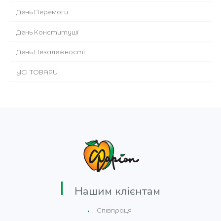
День Перемоги
День Конституції
День Незалежності
УСІ ТОВАРИ
Нашим клієнтам
Співпраця