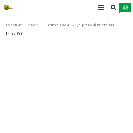
Головна
»
Товари
»
Cвято весни
»
Друковані листівки
»
М-33 (8)