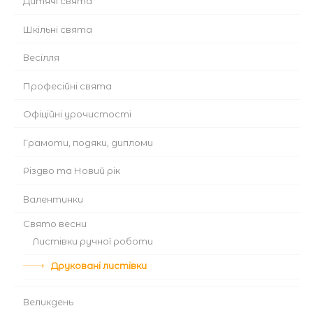
Дитячі свята
Шкільні свята
Весілля
Професійні свята
Офіційні урочистості
Грамоти, подяки, дипломи
Різдво та Новий рік
Валентинки
Cвято весни
Листівки ручної роботи
Друковані листівки
Великдень