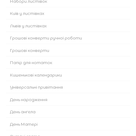
Набори листівок
Київ у листівках
Львів у листівках
Грошові конверти ручної роботи
Грошові конверти
Папір для нотаток
Кишенькові календарики
Універсальні привітання
День народження
День ангела
День Матері