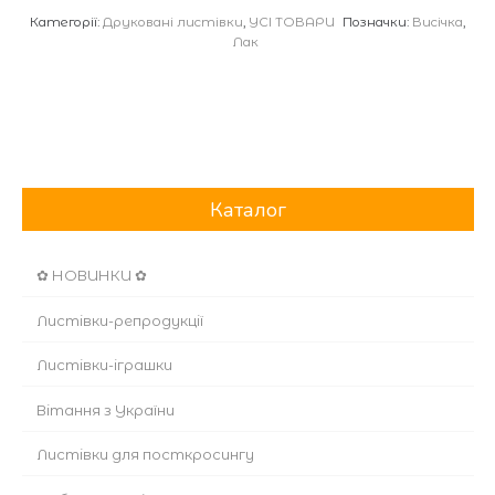
Категорії:
Друковані листівки
,
УСІ ТОВАРИ
Позначки:
Висічка
,
кількість
Лак
Каталог
✿ НОВИНКИ ✿
Листівки-репродукції
Листівки-іграшки
Вітання з України
Листівки для посткросингу