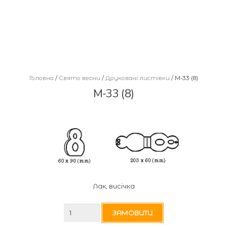
Головна
/
Cвято весни
/
Друковані листівки
/ М-33 (8)
М-33 (8)
Лак, висічка
М-33
ЗАМОВИТИ
(8)