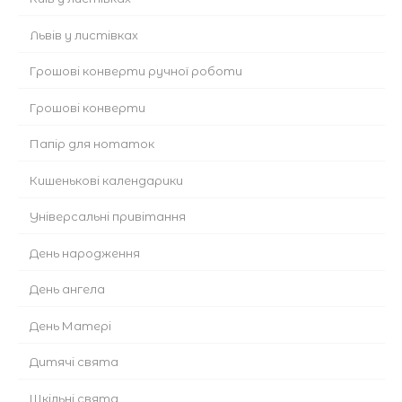
Львів у листівках
Грошові конверти ручної роботи
Грошові конверти
Папір для нотаток
Кишенькові календарики
Універсальні привітання
День народження
День ангела
День Матері
Дитячі свята
Шкільні свята