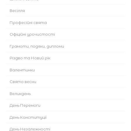
Весілля
Професійні свята
Офіційні урочистості
Грамоти, подяки, дипломи
Різдво та Новий рік
Валентинки
Cвято весни
Великдень
День Перемоги
День Конституції
День Незалежності