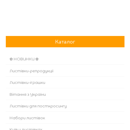
Каталог
✿ НОВИНКИ ✿
Листівки-репродукції
Листівки-іграшки
Вітання з України
Листівки для посткросингу
Набори листівок
Київ у листівках