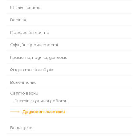
Шкільні свята
Весілля
Професійні свята
Офіційні урочистості
Грамоти, подяки, дипломи
Різдво та Новий рік
Валентинки
Cвято весни
Листівки ручної роботи
Друковані листівки
Великдень