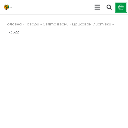
Головна
»
Товари
»
Cвято весни
»
Друковані листівки
»
П-3322