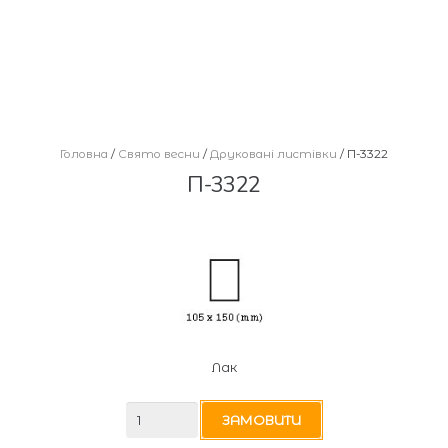
Головна
/
Cвято весни
/
Друковані листівки
/ П-3322
П-3322
Лак
П-3322
ЗАМОВИТИ
кількість