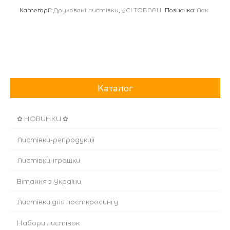
Категорії:
Друковані листівки
,
УСІ ТОВАРИ
Позначка:
Лак
Каталог
✿ НОВИНКИ ✿
Листівки-репродукції
Листівки-іграшки
Вітання з України
Листівки для посткросингу
Набори листівок