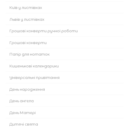
Київ у листівках
Львів у листівках
Грошові конверти ручної роботи
Грошові конверти
Папір для нотаток
Кишенькові календарики
Універсальні привітання
День народження
День ангела
День Матері
Дитячі свята