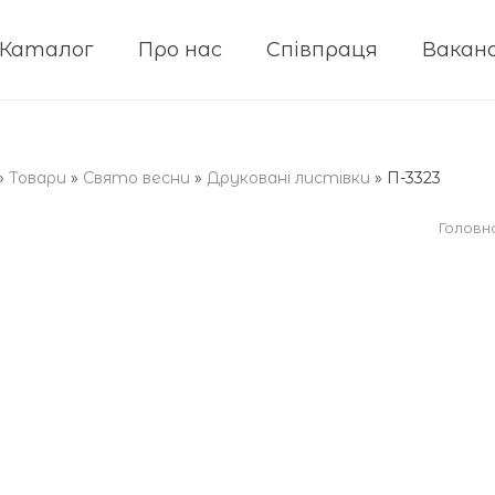
Каталог
Про нас
Співпраця
Ваканс
»
Товари
»
Cвято весни
»
Друковані листівки
»
П-3323
Головн