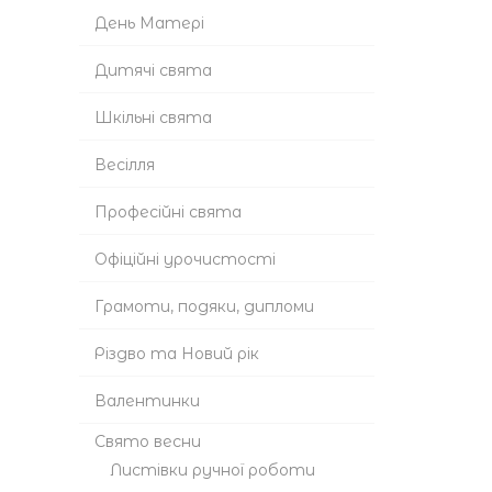
День Матері
Дитячі свята
Шкільні свята
Весілля
Професійні свята
Офіційні урочистості
Грамоти, подяки, дипломи
Різдво та Новий рік
Валентинки
Cвято весни
Листівки ручної роботи