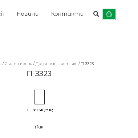
ії
Новини
Контакти
а
/
Cвято весни
/
Друковані листівки
/ П-3323
П-3323
Лак