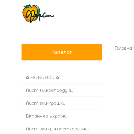
Головна
Каталог
✿ НОВИНКИ ✿
Листівки-репродукції
Листівки-іграшки
Вітання з України
Листівки для посткросингу