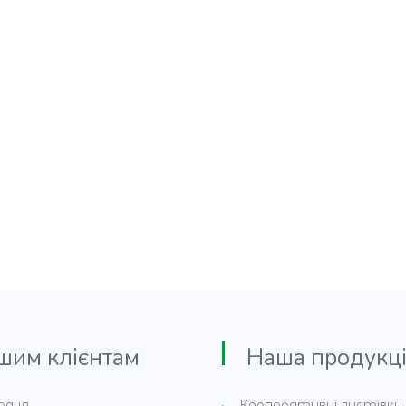
м клієнтам
Наша продукці
раця
Корпоративні листівки