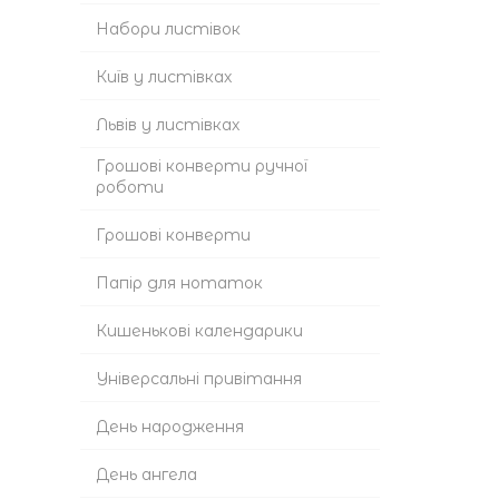
Набори листівок
Київ у листівках
Львів у листівках
Грошові конверти ручної
роботи
Грошові конверти
Папір для нотаток
Кишенькові календарики
Універсальні привітання
День народження
День ангела