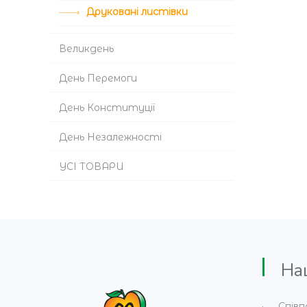
Друковані листівки
Великдень
День Перемоги
День Конституції
День Незалежності
УСІ ТОВАРИ
Наши
Співп