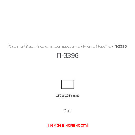
Головна
/
Листівки для посткросингу
/
Міста України
/ П-3396
П-3396
Лак
Немає в наявності