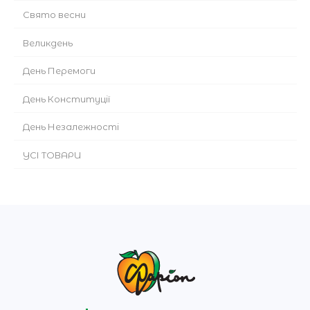
Cвято весни
Великдень
День Перемоги
День Конституції
День Незалежності
УСІ ТОВАРИ