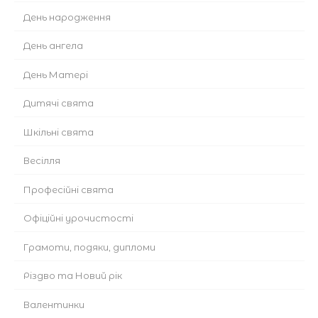
День народження
День ангела
День Матері
Дитячі свята
Шкільні свята
Весілля
Професійні свята
Офіційні урочистості
Грамоти, подяки, дипломи
Різдво та Новий рік
Валентинки