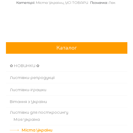
Категорії:
Міста України
,
УСІ ТОВАРИ
Позначка:
Лак
Каталог
✿ НОВИНКИ ✿
Листівки-репродукції
Листівки-іграшки
Вітання з України
Листівки для посткросингу
Моя Україна
Міста України