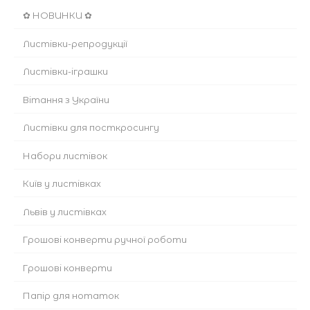
✿ НОВИНКИ ✿
Листівки-репродукції
Листівки-іграшки
Вітання з України
Листівки для посткросингу
Набори листівок
Київ у листівках
Львів у листівках
Грошові конверти ручної роботи
Грошові конверти
Папір для нотаток