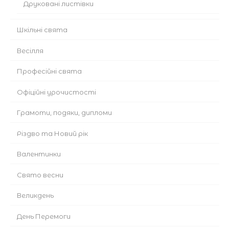
Друковані листівки
Шкільні свята
Весілля
Професійні свята
Офіційні урочистості
Грамоти, подяки, дипломи
Різдво та Новий рік
Валентинки
Cвято весни
Великдень
День Перемоги