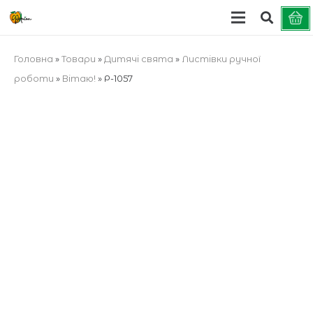
Головна
»
Товари
»
Дитячі свята
»
Листівки ручної
роботи
»
Вітаю!
»
Р-1057