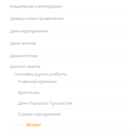
Кишенькові календарики
Універсальні привітання
День народження
День ангела
День Матері
Дитячі свята
Листівки ручної роботи
Новонародженим
Хрестини
День Першого Причастя
З Днем народження!
Вітаю!