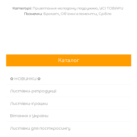
Категорії:
Привітання молодому подружжю
,
УСІ ТОВАРИ
Позначки:
Брокат
,
Об'ємні елементи
,
Срібло
Каталог
✿ НОВИНКИ ✿
Листівки-репродукції
Листівки-іграшки
Вітання з України
Листівки для посткросингу