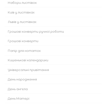
Набори листівок
Київ у листівках
Львів у листівках
Грошові конверти ручної роботи
Грошові конверти
Папір для нотаток
Кишенькові календарики
Універсальні привітання
День народження
День ангела
День Матері