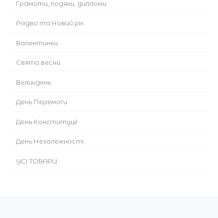
Грамоти, подяки, дипломи
Різдво та Новий рік
Валентинки
Cвято весни
Великдень
День Перемоги
День Конституції
День Незалежності
УСІ ТОВАРИ