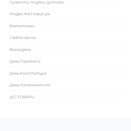
Грамоти, подяки, дипломи
Різдво та Новий рік
Валентинки
Cвято весни
Великдень
День Перемоги
День Конституції
День Незалежності
УСІ ТОВАРИ