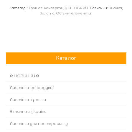
Категорії:
Грошові конверти
,
УСІ ТОВАРИ
Позначки:
Висічка
,
Золото
,
Об'ємні елементи
Каталог
✿ НОВИНКИ ✿
Листівки-репродукції
Листівки-іграшки
Вітання з України
Листівки для посткросингу