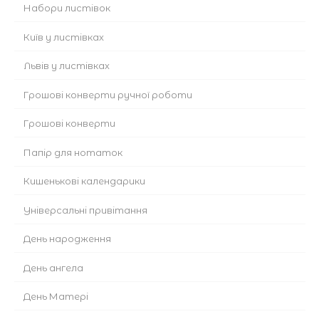
Набори листівок
Київ у листівках
Львів у листівках
Грошові конверти ручної роботи
Грошові конверти
Папір для нотаток
Кишенькові календарики
Універсальні привітання
День народження
День ангела
День Матері