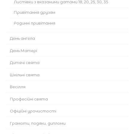
Листівки з вказаними датами 18, 20, 25, 30, 35
Привітання друзям
Родинні привітання
День ангела
День Матері
Дитячі свята
Шкільні свята
Весілля
Професійні свята
Офіційні урочистості
Грамоти, подяки, дипломи