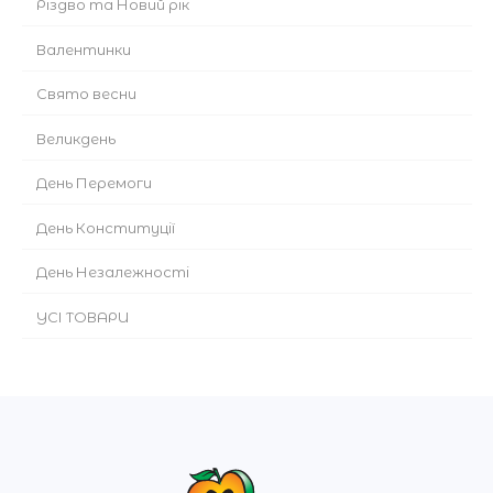
Різдво та Новий рік
Валентинки
Cвято весни
Великдень
День Перемоги
День Конституції
День Незалежності
УСІ ТОВАРИ