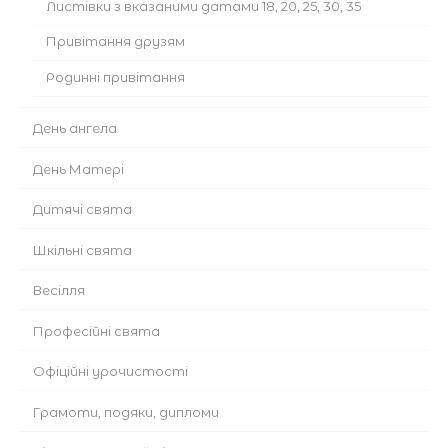
Листівки з вказаними датами 18, 20, 25, 30, 35
Привітання друзям
Родинні привітання
День ангела
День Матері
Дитячі свята
Шкільні свята
Весілля
Професійні свята
Офіційні урочистості
Грамоти, подяки, дипломи