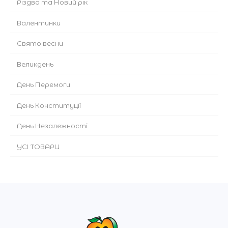
Різдво та Новий рік
Валентинки
Cвято весни
Великдень
День Перемоги
День Конституції
День Незалежності
УСІ ТОВАРИ