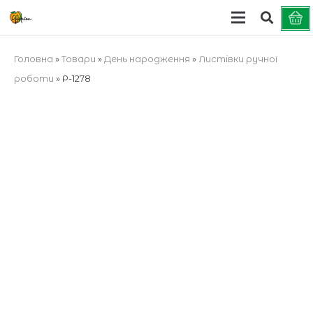
Головна
»
Товари
»
День народження
»
Листівки ручної
роботи
»
Р-1278