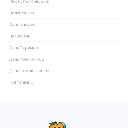
Різдво та Новий рік
Валентинки
Cвято весни
Великдень
День Перемоги
День Конституції
День Незалежності
УСІ ТОВАРИ