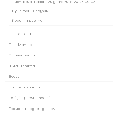
Листівки з вказаними датами 18, 20, 25, 30, 35
Привітання друзям
Родинні привітання
День ангела
День Матері
Дитячі свята
Шкільні свята
Весілля
Професійні свята
Офіційні урочистості
Грамоти, подяки, дипломи