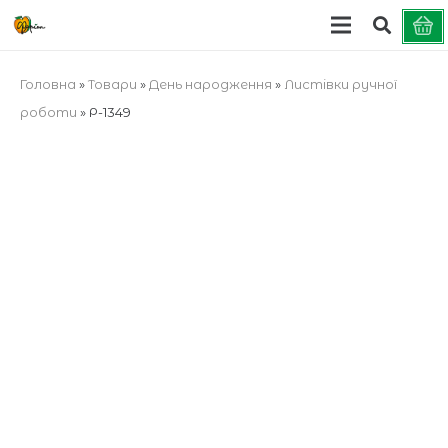
Головна
»
Товари
»
День народження
»
Листівки ручної
роботи
»
Р-1349