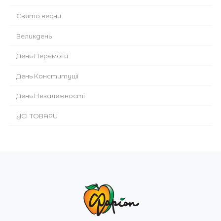
Cвято весни
Великдень
День Перемоги
День Конституції
День Незалежності
УСІ ТОВАРИ