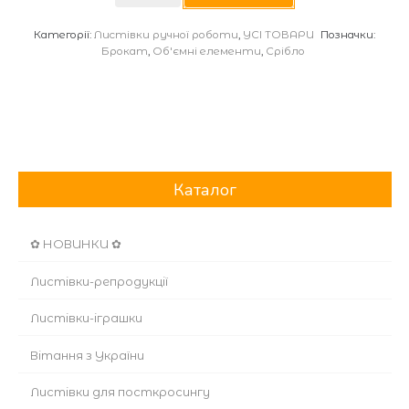
кількість
Категорії:
Листівки ручної роботи
,
УСІ ТОВАРИ
Позначки:
Брокат
,
Об'ємні елементи
,
Срібло
Каталог
✿ НОВИНКИ ✿
Листівки-репродукції
Листівки-іграшки
Вітання з України
Листівки для посткросингу