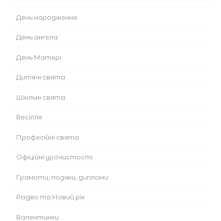
День народження
День ангела
День Матері
Дитячі свята
Шкільні свята
Весілля
Професійні свята
Офіційні урочистості
Грамоти, подяки, дипломи
Різдво та Новий рік
Валентинки