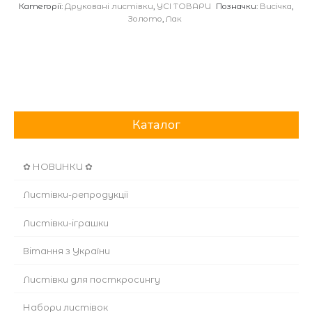
Категорії:
Друковані листівки
,
УСІ ТОВАРИ
Позначки:
Висічка
,
Золото
,
Лак
Каталог
✿ НОВИНКИ ✿
Листівки-репродукції
Листівки-іграшки
Вітання з України
Листівки для посткросингу
Набори листівок