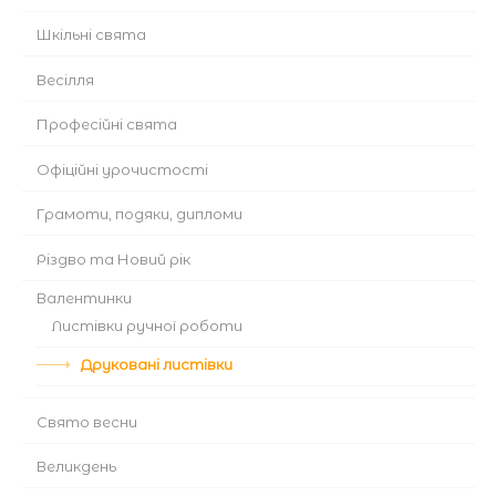
Шкільні свята
Весілля
Професійні свята
Офіційні урочистості
Грамоти, подяки, дипломи
Різдво та Новий рік
Валентинки
Листівки ручної роботи
Друковані листівки
Cвято весни
Великдень