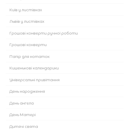
Київ у листівках
Львів у листівках
Грошові конверти ручної роботи
Грошові конверти
Папір для нотаток
Кишенькові календарики
Універсальні привітання
День народження
День ангела
День Матері
Дитячі свята