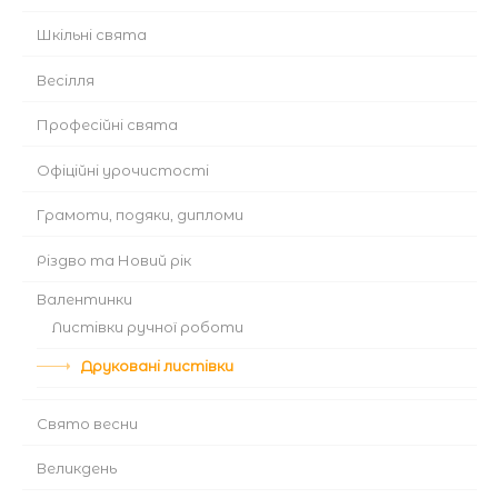
Шкільні свята
Весілля
Професійні свята
Офіційні урочистості
Грамоти, подяки, дипломи
Різдво та Новий рік
Валентинки
Листівки ручної роботи
Друковані листівки
Cвято весни
Великдень