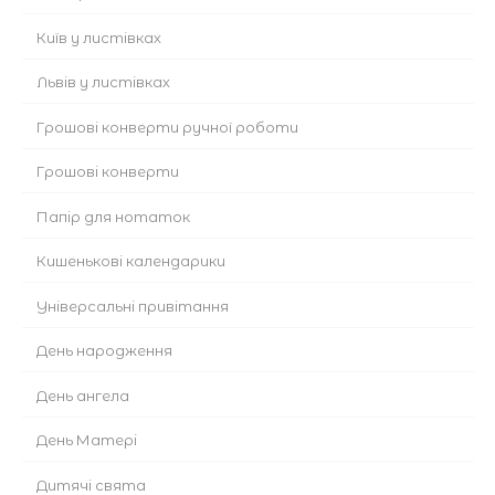
Київ у листівках
Львів у листівках
Грошові конверти ручної роботи
Грошові конверти
Папір для нотаток
Кишенькові календарики
Універсальні привітання
День народження
День ангела
День Матері
Дитячі свята