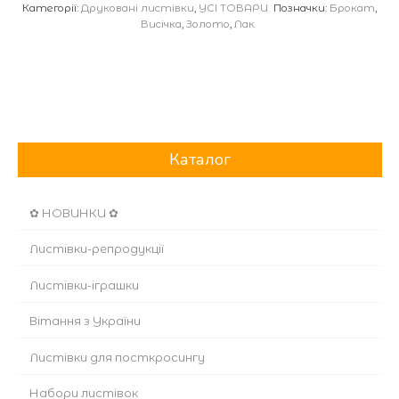
Категорії:
Друковані листівки
,
УСІ ТОВАРИ
Позначки:
Брокат
,
Висічка
,
Золото
,
Лак
Каталог
✿ НОВИНКИ ✿
Листівки-репродукції
Листівки-іграшки
Вітання з України
Листівки для посткросингу
Набори листівок